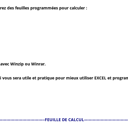
erez des feuilles programmées pour calculer :
IMAGE NECRONOMICON
FEMME DE
MASS EFFEC
FEMME NE
IMAGE VEHICULE
FEMME MA
MASS EFFEC
FRAGMENT
VÉHICULE 1
IRON_MAN
WONDER-
HOMME NE
VEHICULE 2
ONE PEACE
IMAGE
PROMETHEUS
NECRONOM
 avec Winzip ou Winrar.
ROBOT
qui vous sera utile et pratique pour mieux utiliser EXCEL et prog
STAR WAR
———————————–
FEUILLE DE CALCUL
———————————