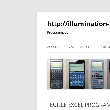
Aller
au
contenu
http://illumination-
Programmation
ACCUEIL
CALCULATRICE
FEUIL
CASIO FX-7900GC
GRAPH100
HP48GX
TELEPHONE ANDROID (
EMULATEUR HP48GX )
FEUILLE EXCEL PROGRA