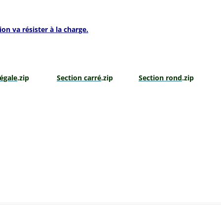
on va résister à la charge.
égale
.zip
Section carré
.zip
Section rond
.zi