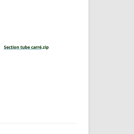
p
Section tube carré
.zip