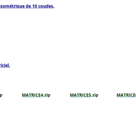
i
sométrique
de 10 coudes.
ciel.
.zip
MATRICE4
.zip
MATRICE5
.zip
MATRICE