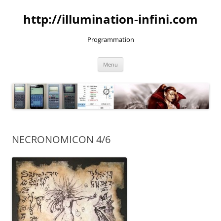
Aller
au
http://illumination-infini.com
contenu
Programmation
Menu
NECRONOMICON 4/6